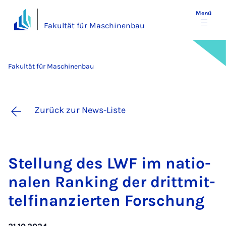
Menü
Fakultät für Maschinenbau
Fakultät für Maschinenbau
Zurück zur News-Liste
Stel­lung des LWF im na­ti­o­
na­len Ran­king der dritt­mit­
tel­fi­nan­zier­ten For­schung