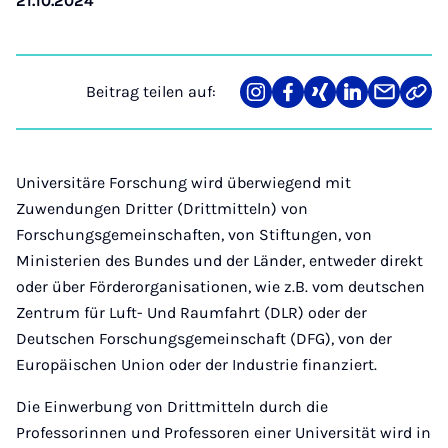
21.10.2024
Beitrag teilen auf:
Teilen
Teilen
Teilen
Teilen
Teilen
Link
auf
auf
auf
auf
über
kopi
Instagram
Facebook
Xing
LinkedIn
E-
Mail
Universitäre Forschung wird überwiegend mit
Zuwendungen Dritter (Drittmitteln) von
Forschungsgemeinschaften, von Stiftungen, von
Ministerien des Bundes und der Länder, entweder direkt
oder über Förderorganisationen, wie z.B. vom deutschen
Zentrum für Luft- Und Raumfahrt (DLR) oder der
Deutschen Forschungsgemeinschaft (DFG), von der
Europäischen Union oder der Industrie finanziert.
Die Einwerbung von Drittmitteln durch die
Professorinnen und Professoren einer Universität wird in