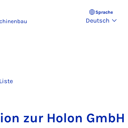
Sprache
Deutsch
schinenbau
Liste
si­on zur Ho­lon GmbH