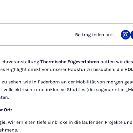
Beitrag teilen auf:
Tei
auf
Ins
Lehrveranstaltung
Thermische Fügeverfahren
hatten wir die
tes Highlight direkt vor unserer Haustür zu besuchen: die
HO
 zu sehen, wie in Paderborn an der Mobilität von morgen gea
 vollelektrische und inklusive Shuttles (die sogenannten „M
nten.
r Ort:
gie:
Wir erhielten tiefe Einblicke in die laufenden Projekte un
nehmens.