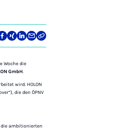
len
Teilen
Teilen
Teilen
Teilen
Link
auf
auf
auf
über
kopieren
tagram
Facebook
Xing
LinkedIn
E-
Mail
se Woche die
LON GmbH
.
rbeitet wird. HOLON
over“), die den ÖPNV
d die ambitionierten