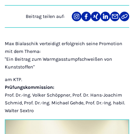
Beitrag teilen auf:
Teilen
Teilen
Teilen
Teilen
Teilen
Link
auf
auf
auf
auf
über
kopi
Instagram
Facebook
Xing
LinkedIn
E-
Mail
Max Bialaschik verteidigt erfolgreich seine Promotion
mit dem Thema:
"Ein Beitrag zum Warmgasstumpfschweißen von
Kunststoffen"
am KTP.
Prüfungskommission:
Prof. Dr.-Ing. Volker Schöppner, Prof. Dr. Hans-Joachim
Schmid, Prof. Dr.-Ing. Michael Gehde, Prof. Dr.-Ing. habil.
Walter Sextro