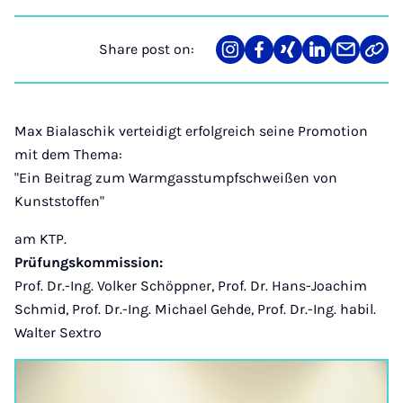
Share post on:
Share
Teilen
Teilen
Teilen
Teilen
Link
on
auf
auf
auf
über
kopi
Instagram
Facebook
Xing
LinkedIn
E-
Mail
Max Bialaschik verteidigt erfolgreich seine Promotion
mit dem Thema:
"Ein Beitrag zum Warmgasstumpfschweißen von
Kunststoffen"
am KTP.
Prüfungskommission:
Prof. Dr.-Ing. Volker Schöppner, Prof. Dr. Hans-Joachim
Schmid, Prof. Dr.-Ing. Michael Gehde, Prof. Dr.-Ing. habil.
Walter Sextro