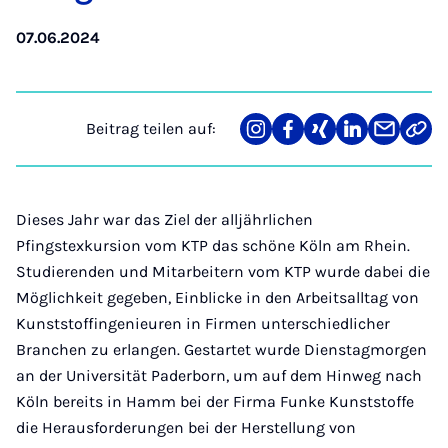
07.06.2024
Beitrag teilen auf:
Teilen
Teilen
Teilen
Teilen
Teilen
Link
auf
auf
auf
auf
über
kopi
Instagram
Facebook
Xing
LinkedIn
E-
Mail
Dieses Jahr war das Ziel der alljährlichen
Pfingstexkursion vom KTP das schöne Köln am Rhein.
Studierenden und Mitarbeitern vom KTP wurde dabei die
Möglichkeit gegeben, Einblicke in den Arbeitsalltag von
Kunststoffingenieuren in Firmen unterschiedlicher
Branchen zu erlangen. Gestartet wurde Dienstagmorgen
an der Universität Paderborn, um auf dem Hinweg nach
Köln bereits in Hamm bei der Firma Funke Kunststoffe
die Herausforderungen bei der Herstellung von