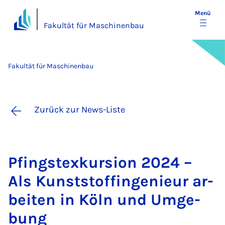
Menü
Fakultät für Maschinenbau
Fakultät für Maschinenbau
Zurück zur News-Liste
Pfings­tex­kur­si­on 2024 –
Als Kunst­st­off­in­ge­ni­eur ar­
bei­ten in Köln und Um­ge­
bung