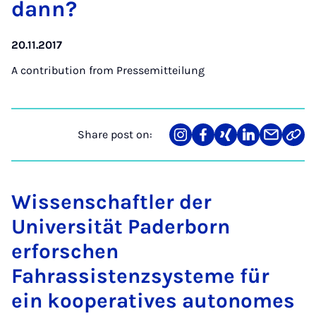
dann?
20.11.2017
A contribution from
Pressemitteilung
Share post on:
Share
Teilen
Teilen
Teilen
Teilen
Link
on
auf
auf
auf
über
kopi
Instagram
Facebook
Xing
LinkedIn
E-
Mail
Wissenschaftler der
Universität Paderborn
erforschen
Fahrassistenzsysteme für
ein kooperatives autonomes