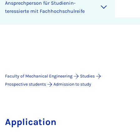
An­s­prech­per­son für Stud­i­en­in­
teressierte mit Fach­hoch­schulre­ife
Faculty of Mechanical Engineering
Studies
Prospective students
Admission to study
Application