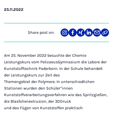
25.11.2022
Share post on:
Share
Teilen
Teilen
Teilen
Teilen
Link
on
auf
auf
auf
über
kopi
Instagram
Facebook
Xing
LinkedIn
E-
Mail
Am 25. November 2022 besuchte der Chemie
Leistungskurs vom PelizaeusGymnasium die Labore der
Kunststofftechnik Paderborn. In der Schule behandelt
der Leistungskurs zur Zeit das
Themengebiet der Polymere. In unterschiedlichen
Stationen wurden den Schüler*innen
Kunststoffverarbeitungsverfahren wie das Spritzgießen,
die Blasfolienextrusion, der 3DDruck
und das Fügen von Kunststoffen praktisch