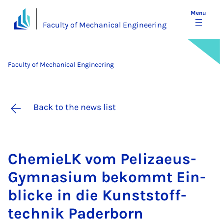
Menu
Faculty of Mechanical Engineering
Faculty of Mechanical Engineering
Back to the news list
ChemieLK vom Pel­iz­a­eus­
Gym­nas­i­um bekom­mt Ein­
blicke in die Kun­st­stoff­
tech­nik Pader­born