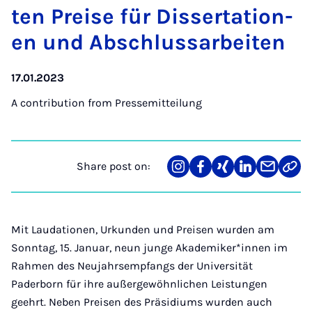
ten Pre­ise für Dis­ser­ta­tion­
en und Ab­schlus­sarbeiten
17.01.2023
A contribution from
Pressemitteilung
Share post on:
Share
Teilen
Teilen
Teilen
Teilen
Link
on
auf
auf
auf
über
kopi
Instagram
Facebook
Xing
LinkedIn
E-
Mail
Mit Laudationen, Urkunden und Preisen wurden am
Sonntag, 15. Januar, neun junge Akademiker*innen im
Rahmen des Neujahrsempfangs der Universität
Paderborn für ihre außergewöhnlichen Leistungen
geehrt. Neben Preisen des Präsidiums wurden auch