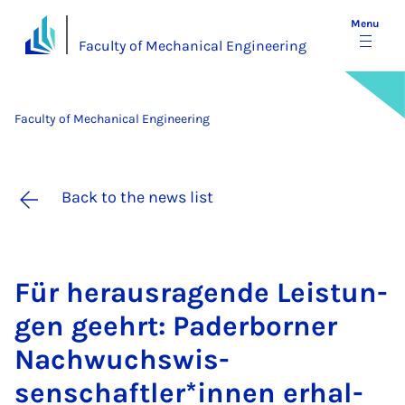
Menu
Faculty of Mechanical Engineering
Faculty of Mechanical Engineering
Back to the news list
Für heraus­ra­gende Leis­tun­
gen geehrt: Pader­borner
Nachwuch­swis­
senschaftler­*innen er­hal­