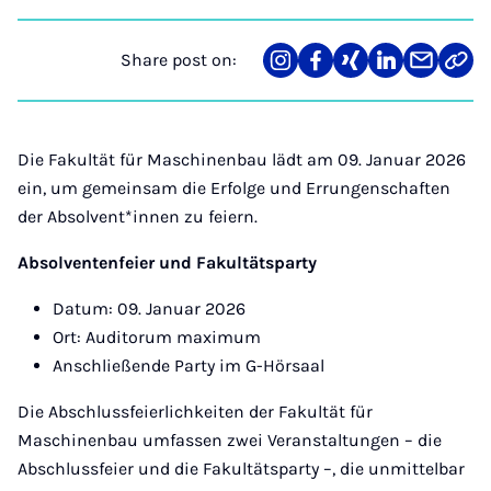
Share post on:
Share
Teilen
Teilen
Teilen
Teilen
Link
on
auf
auf
auf
über
kopi
Instagram
Facebook
Xing
LinkedIn
E-
Mail
Die Fakultät für Maschinenbau lädt am 09. Januar 2026
ein, um gemeinsam die Erfolge und Errungenschaften
der Absolvent*innen zu feiern.
Absolventenfeier und Fakultätsparty
Datum: 09. Januar 2026
Ort: Auditorum maximum
Anschließende Party im G-Hörsaal
Die Abschlussfeierlichkeiten der Fakultät für
Maschinenbau umfassen zwei Veranstaltungen – die
Abschlussfeier und die Fakultätsparty –, die unmittelbar