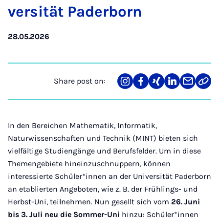
versität Pader­born
28.05.2026
Share post on:
Share
Teilen
Teilen
Teilen
Teilen
Link
on
auf
auf
auf
über
kopi
Instagram
Facebook
Xing
LinkedIn
E-
Mail
In den Bereichen Mathematik, Informatik,
Naturwissenschaften und Technik (MINT) bieten sich
vielfältige Studiengänge und Berufsfelder. Um in diese
Themengebiete hineinzuschnuppern, können
interessierte Schüler*innen an der Universität Paderborn
an etablierten Angeboten, wie z. B. der Frühlings- und
Herbst-Uni, teilnehmen. Nun gesellt sich vom
26. Juni
bis 3. Juli neu die Sommer-Uni
hinzu: Schüler*innen