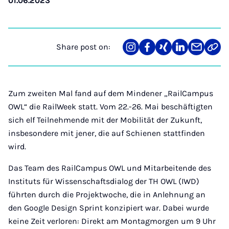
01.06.2023
Share post on:
Share
Teilen
Teilen
Teilen
Teilen
Link
on
auf
auf
auf
über
kopi
Instagram
Facebook
Xing
LinkedIn
E-
Mail
Zum zweiten Mal fand auf dem Mindener „RailCampus
OWL“ die RailWeek statt. Vom 22.-26. Mai beschäftigten
sich elf Teilnehmende mit der Mobilität der Zukunft,
insbesondere mit jener, die auf Schienen stattfinden
wird.
Das Team des RailCampus OWL und Mitarbeitende des
Instituts für Wissenschaftsdialog der TH OWL (IWD)
führten durch die Projektwoche, die in Anlehnung an
den Google Design Sprint konzipiert war. Dabei wurde
keine Zeit verloren: Direkt am Montagmorgen um 9 Uhr