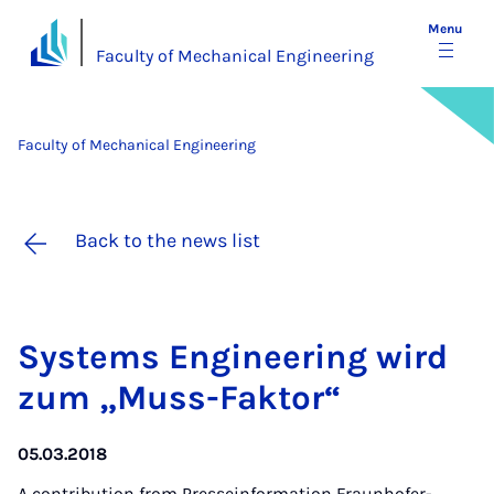
Menu
Faculty of Mechanical Engineering
Faculty of Mechanical Engineering
Back to the news list
Sys­tems En­gin­eer­ing wird
zum „Muss-Fak­t­or“
05.03.2018
A contribution from
Presseinformation Fraunhofer-