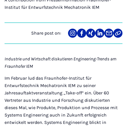
Institut für Entwurfstechnik Mechatronik IEM
Share post on:
Share
Teilen
Teilen
Teilen
Teilen
Link
on
auf
auf
auf
über
kopi
Instagram
Facebook
Xing
LinkedIn
E-
Mail
Industrie und Wirtschaft diskutieren Engineering-Trends am
Fraunhofer IEM
Im Februar lud das Fraunhofer-Institut für
Entwurfstechnik Mechatronik IEM zu seiner
Jahresauftaktveranstaltung „Take-off“ ein. Über 60
Vertreter aus Industrie und Forschung diskutierten
dieses Mal, wie Produkte, Produktion und Prozesse mit
Systems Engineering auch in Zukunft erfolgreich
entwickelt werden. Systems Engineering blickt in