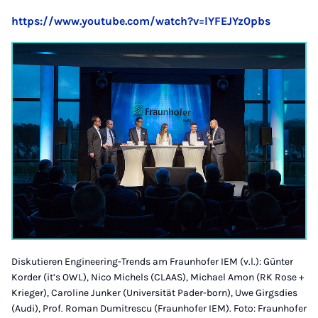
https://www.youtube.com/watch?v=lYFEJYz0pbs
Diskutieren Engineering-Trends am Fraunhofer IEM (v.l.): Günter
Korder (it’s OWL), Nico Michels (CLAAS), Michael Amon (RK Rose +
Krieger), Caroline Junker (Universität Pader-born), Uwe Girgsdies
(Audi), Prof. Roman Dumitrescu (Fraunhofer IEM). Foto: Fraunhofer