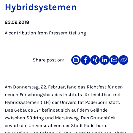
Hy­brid­syste­men
23.02.2018
A contribution from
Pressemitteilung
Share post on:
Share
Teilen
Teilen
Teilen
Teilen
Link
on
auf
auf
auf
über
kopi
Instagram
Facebook
Xing
LinkedIn
E-
Mail
Am Donnerstag, 22. Februar, fand das Richtfest für den
neuen Forschungsbau des Instituts für Leichtbau mit
Hybridsystemen (ILH) der Universität Paderborn statt.
Das Gebäude „Y“ befindet sich auf dem Gelände
zwischen Südring und Mersinweg. Das Grundstück
erwarb die Universität von der Stadt Paderborn.