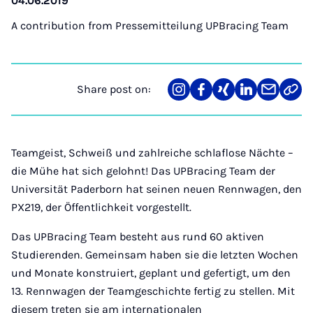
04.06.2019
A contribution from
Pressemitteilung UPBracing Team
Share post on:
Share
Teilen
Teilen
Teilen
Teilen
Link
on
auf
auf
auf
über
kopi
Instagram
Facebook
Xing
LinkedIn
E-
Mail
Teamgeist, Schweiß und zahlreiche schlaflose Nächte –
die Mühe hat sich gelohnt! Das UPBracing Team der
Universität Paderborn hat seinen neuen Rennwagen, den
PX219, der Öffentlichkeit vorgestellt.
Das UPBracing Team besteht aus rund 60 aktiven
Studierenden. Gemeinsam haben sie die letzten Wochen
und Monate konstruiert, geplant und gefertigt, um den
13. Rennwagen der Teamgeschichte fertig zu stellen. Mit
diesem treten sie am internationalen